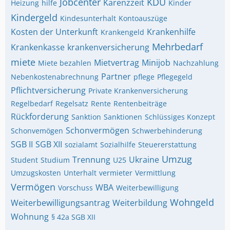
Jobcenter
KDU
Karenzzeit
Heizung
hilfe
Kinder
Kindergeld
Kindesunterhalt
Kontoauszüge
Kosten der Unterkunft
Krankenhilfe
Krankengeld
Mehrbedarf
Krankenkasse
krankenversicherung
miete
Mietvertrag
Minijob
Miete bezahlen
Nachzahlung
Partner
Nebenkostenabrechnung
pflege
Pflegegeld
Pflichtversicherung
Private Krankenversicherung
Regelbedarf
Regelsatz
Rente
Rentenbeiträge
Rückforderung
Sanktion
Sanktionen
Schlüssiges Konzept
Schonvermögen
Schonvemögen
Schwerbehinderung
SGB II
SGB XII
sozialamt
Sozialhilfe
Steuererstattung
Umzug
Trennung
Ukraine
Student
Studium
U25
Umzugskosten
Unterhalt
vermieter
Vermittlung
Vermögen
WBA
Vorschuss
Weiterbewilligung
Wohngeld
Weiterbewilligungsantrag
Weiterbildung
Wohnung
§ 42a SGB XII