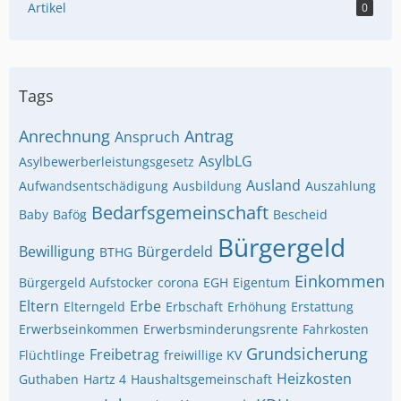
Artikel
0
Tags
Anrechnung
Antrag
Anspruch
AsylbLG
Asylbewerberleistungsgesetz
Ausland
Aufwandsentschädigung
Ausbildung
Auszahlung
Bedarfsgemeinschaft
Baby
Bafög
Bescheid
Bürgergeld
Bewilligung
Bürgerdeld
BTHG
Einkommen
Bürgergeld Aufstocker
corona
EGH
Eigentum
Eltern
Erbe
Elterngeld
Erbschaft
Erhöhung
Erstattung
Erwerbseinkommen
Erwerbsminderungsrente
Fahrkosten
Grundsicherung
Freibetrag
Flüchtlinge
freiwillige KV
Heizkosten
Guthaben
Hartz 4
Haushaltsgemeinschaft