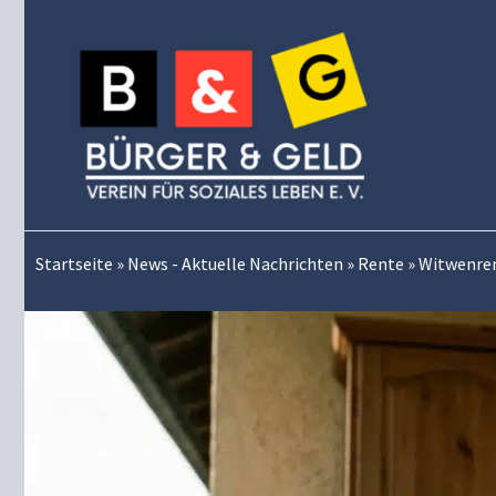
Zum
Inhalt
springen
Startseite
»
News - Aktuelle Nachrichten
»
Rente
»
Witwenren