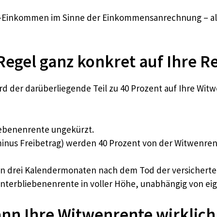
tto-Einkommen im Sinne der Einkommensanrechnung – a
Regel ganz konkret auf Ihre R
d der darüberliegende Teil zu 40 Prozent auf Ihre Wit
liebenenrente ungekürzt.
us Freibetrag) werden 40 Prozent von der Witwenren
ten drei Kalendermonaten nach dem Tod der versichert
 Hinterbliebenenrente in voller Höhe, unabhängig von e
nn Ihre Witwenrente wirklich