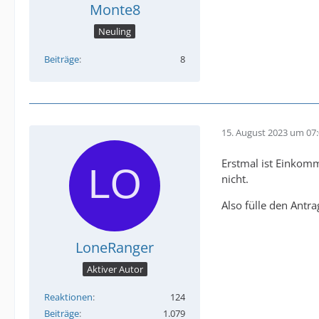
Monte8
Neuling
Beiträge
8
15. August 2023 um 07
Erstmal ist Einkomm
nicht.
Also fülle den Antr
LoneRanger
Aktiver Autor
Reaktionen
124
Beiträge
1.079