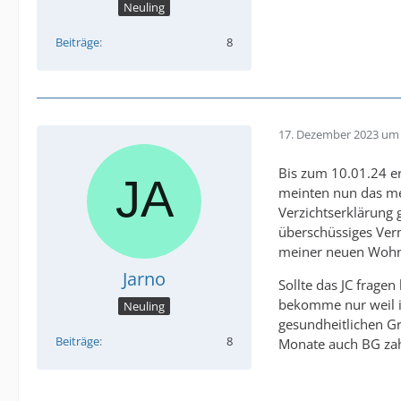
Neuling
Beiträge
8
17. Dezember 2023 um 
Bis zum 10.01.24 er
meinten nun das mei
Verzichtserklärung 
überschüssiges Ver
meiner neuen Wohnun
Jarno
Sollte das JC frage
bekomme nur weil ic
Neuling
gesundheitlichen Grü
Beiträge
8
Monate auch BG zah