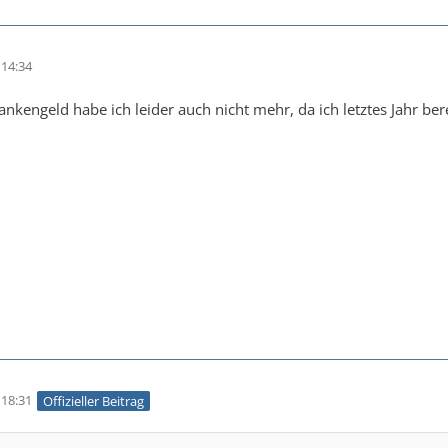
14:34
ankengeld habe ich leider auch nicht mehr, da ich letztes Jahr b
18:31
Offizieller Beitrag