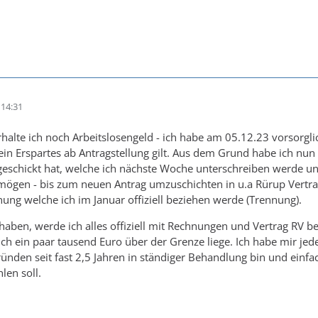
14:31
halte ich noch Arbeitslosengeld - ich habe am 05.12.23 vorsorglic
n Erspartes ab Antragstellung gilt. Aus dem Grund habe ich nun
geschickt hat, welche ich nächste Woche unterschreiben werde un
mögen - bis zum neuen Antrag umzuschichten in u.a Rürup Vertra
g welche ich im Januar offiziell beziehen werde (Trennung).
n haben, werde ich alles offiziell mit Rechnungen und Vertrag RV b
h ein paar tausend Euro über der Grenze liege. Ich habe mir jede
nden seit fast 2,5 Jahren in ständiger Behandlung bin und einfach
len soll.