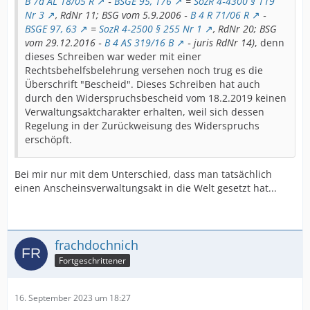
B 7a AL 18/05 R
‑
BSGE 95, 176
=
SozR 4‑4300 § 119
Nr 3
, RdNr 11; BSG vom 5.9.2006 ‑
B 4 R 71/06 R
‑
BSGE 97, 63
=
SozR 4‑2500 § 255 Nr 1
, RdNr 20; BSG
vom 29.12.2016 ‑
B 4 AS 319/16 B
‑ juris RdNr 14)
, denn
dieses Schreiben war weder mit einer
Rechtsbehelfsbelehrung versehen noch trug es die
Überschrift "Bescheid". Dieses Schreiben hat auch
durch den Widerspruchsbescheid vom 18.2.2019 keinen
Verwaltungsaktcharakter erhalten, weil sich dessen
Regelung in der Zurückweisung des Widerspruchs
erschöpft.
Bei mir nur mit dem Unterschied, dass man tatsächlich
einen Anscheinsverwaltungsakt in die Welt gesetzt hat...
frachdochnich
Fortgeschrittener
16. September 2023 um 18:27