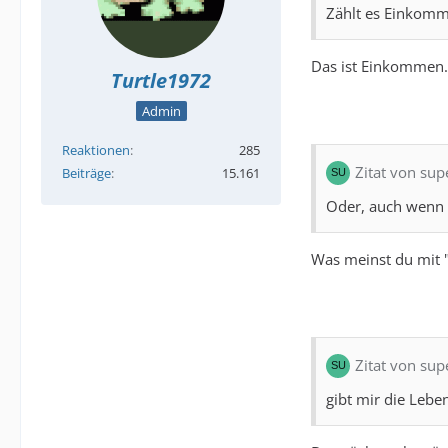
Zählt es Einkom
Das ist Einkommen.
Turtle1972
Admin
Reaktionen
285
Zitat von su
Beiträge
15.161
Oder, auch wenn d
Was meinst du mit "
Zitat von su
gibt mir die Lebe