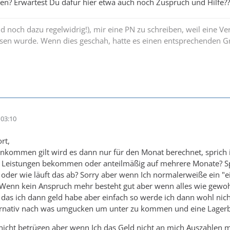
n? Erwartest Du dafür hier etwa auch noch Zuspruch und Hilfe??
und noch dazu regelwidrig!), mir eine PN zu schreiben, weil eine V
sen wurde. Wenn dies geschah, hatte es einen entsprechenden Gr
03:10
rt,
inkommen gilt wird es dann nur für den Monat berechnet, sprich
ne Leistungen bekommen oder anteilmäßig auf mehrere Monate? S
 oder wie läuft das ab? Sorry aber wenn Ich normalerweiße ein 
 Wenn kein Anspruch mehr besteht gut aber wenn alles wie gewohn
 das ich dann geld habe aber einfach so werde ich dann wohl n
ernativ nach was umgucken um unter zu kommen und eine Lager
icht betrügen aber wenn Ich das Geld nicht an mich Auszahlen mö