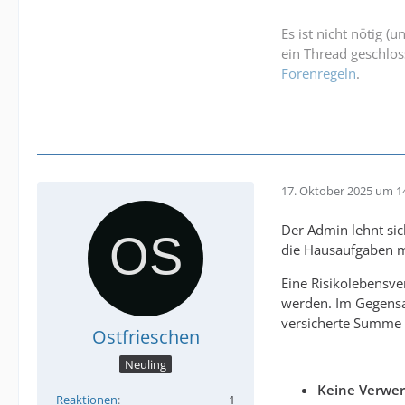
Es ist nicht nötig (
ein Thread geschlos
Forenregeln
.
17. Oktober 2025 um 1
Der Admin lehnt sic
die Hausaufgaben 
Eine Risikolebensve
werden. Im Gegensat
versicherte Summe a
Ostfrieschen
Neuling
Keine Verwe
Reaktionen
1