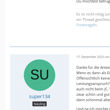
Du möchtest betrüge
Es ist nicht nötig (
ein Thread geschlos
Forenregeln
.
17. Dezember 2023 um 
Danke für die Antwo
Wenn es dann als E
Offensichtlich kei
Leistungsanspruch?
auch nicht beim JC.
zwar schön und gut
super134
dann schonmal alt
Neuling
Und ne Ich möchte n