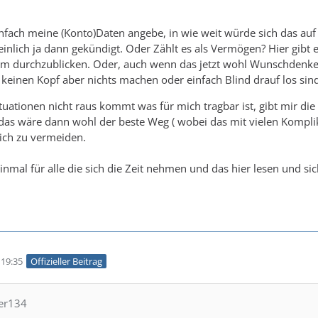
infach meine (Konto)Daten angebe, in wie weit würde sich das a
nlich ja dann gekündigt. Oder Zählt es als Vermögen? Hier gibt es 
m durchzublicken. Oder, auch wenn das jetzt wohl Wunschdenken i
r keinen Kopf aber nichts machen oder einfach Blind drauf los sin
 Situationen nicht raus kommt was für mich tragbar ist, gibt mir d
, das wäre dann wohl der beste Weg ( wobei das mit vielen Komp
lich zu vermeiden.
inmal für alle die sich die Zeit nehmen und das hier lesen und s
19:35
Offizieller Beitrag
per134