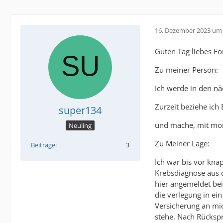
16. Dezember 2023 um 
Guten Tag liebes F
Zu meiner Person:
Ich werde in den n
Zurzeit beziehe ich
super134
und mache, mit mom
Neuling
Zu Meiner Lage:
Beiträge
3
Ich war bis vor kn
Krebsdiagnose aus 
hier angemeldet be
die verlegung in ei
Versicherung an mic
stehe. Nach Rücksp