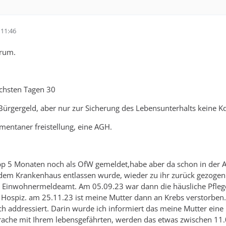
11:46
orum.
ächsten Tagen 30
 Bürgergeld, aber nur zur Sicherung des Lebensunterhalts keine K
entaner freistellung, eine AGH.
app 5 Monaten noch als OfW gemeldet,habe aber da schon in der 
dem Krankenhaus entlassen wurde, wieder zu ihr zurück gezogen
i Einwohnermeldeamt. Am 05.09.23 war dann die häusliche Pflege
n Hospiz. am 25.11.23 ist meine Mutter dann an Krebs verstorben. 
h addressiert. Darin wurde ich informiert das meine Mutter eine 
rache mit Ihrem lebensgefährten, werden das etwas zwischen 11.