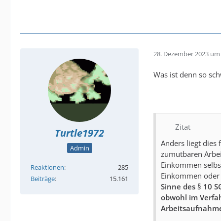
28. Dezember 2023 um 
Was ist denn so sch
Zitat
Turtle1972
Anders liegt dies
Admin
zumutbaren Arbeit
Einkommen selbst 
Reaktionen
285
Einkommen oder V
Beiträge
15.161
Sinne des § 10 S
obwohl im Verfah
Arbeitsaufnahme 