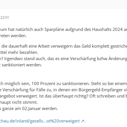
22:01
ium hat natürlich auch Sparpläne aufgrund des Haushalts 2024 an
treten werden.
, die dauerhaft eine Arbeit verweigern das Geld komplett gestr
ttel mehr bezahlen.
n? Irgendwo stand auch, das es eine Verschärfung bzhw Änderung
 sanktioniert werden.
doch möglich sein, 100 Prozent zu sanktionieren. Steht so bei ein
ine Verschärfung für Fälle zu, in denen ein Bürgergeld-Empfänge
ngebot verweigert. Ist das überhaupt richtig? Oft schreiben und b
aupt nicht stimmt.
as ganze am 02.Januar werden.
chau.de/inland/gesells…ot%20verweigert
.