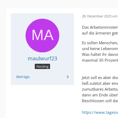
28. Dezember 2023 um 
Das Arbeitsminister
auf die ärmeren ge
Es sollen Menschen
und keine Lebensmi
Was haltet ihr davo
maulwurf23
maximal 30 Prozent
Neuling
Beiträge
3
Jetzt soll es aber 
ließ zuletzt aber e
zumutbares Arbeitsa
dann am Ende überh
Beschlossen soll d
https://www.tagess