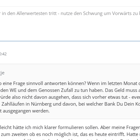
 in den Allerwertesten tritt - nutze den Schwung um Vorwärts 
0:42
tje
so eine Frage sinnvoll antworten können? Wenn im letzten Monat d
den WE und dem Genossen Zufall zu tun haben. Das Geld muss am 
ürde also nicht davon ausgehen, dass sich vorher etwas tut - event
 Zahlläufen in Nürnberg und davon, bei welcher Bank Du Dein Kon
t ausgegangen werden.
lleicht hätte ich mich klarer formulieren sollen. Aber meine Fra
um zweiten ob es noch möglich ist, das es heute eintrifft. Hat