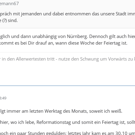
ebemann67
spräch mit jemanden und dabei entnommen das unsere Stadt imme
?) sind.
öglich und dann unabhängig von Nürnberg. Dennoch gilt auch hier
 kommt es bei Dir drauf an, wann diese Woche der Feiertag ist.
 in den Allerwertesten tritt - nutze den Schwung um Vorwärts 
8:49
lgt immer am letzten Werktag des Monats, soweit ich weiß.
hier, wo ich lebe, Reformationstag und somit ein Feiertag ist, so
och ein paar Stunden gedulden; letztes Jahr kam es am 30.10 um 1