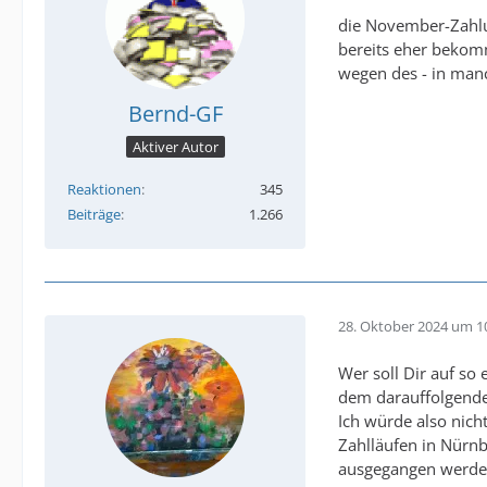
die November-Zahlu
bereits eher bekomm
wegen des - in manc
Bernd-GF
Aktiver Autor
Reaktionen
345
Beiträge
1.266
28. Oktober 2024 um 1
Wer soll Dir auf so
dem darauffolgende
Ich würde also nich
Zahlläufen in Nürn
ausgegangen werde