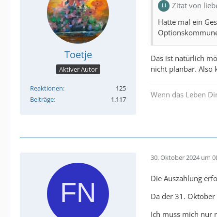
Zitat von li
Hatte mal ein Ge
Optionskommune (
Toetje
Das ist natürlich m
nicht planbar. Also
Aktiver Autor
Reaktionen
125
Wenn das Leben Dir
Beiträge
1.117
30. Oktober 2024 um 0
Die Auszahlung erfo
Da der 31. Oktober 
Ich muss mich nur n