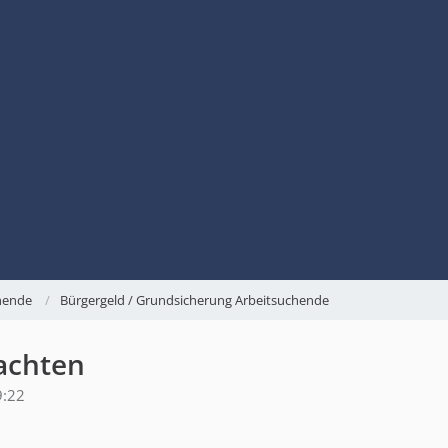
chende
Bürgergeld / Grundsicherung Arbeitsuchende
achten
9:22