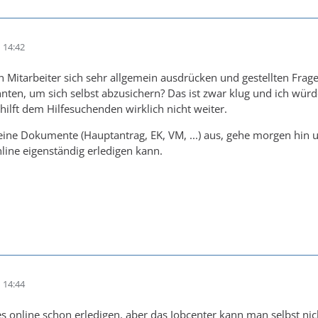
 14:42
 Mitarbeiter sich sehr allgemein ausdrücken und gestellten Frage
önnten, um sich selbst abzusichern? Das ist zwar klug und ich wü
hilft dem Hilfesuchenden wirklich nicht weiter.
eine Dokumente (Hauptantrag, EK, VM, ...) aus, gehe morgen hin u
nline eigenständig erledigen kann.
 14:44
 online schon erledigen, aber das Jobcenter kann man selbst nic