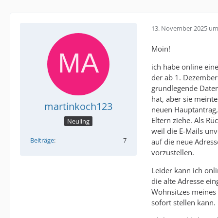
13. November 2025 um
Moin!
ich habe online ein
der ab 1. Dezember g
grundlegende Daten 
hat, aber sie meinte
martinkoch123
neuen Hauptantrag, 
Eltern ziehe. Als R
Neuling
weil die E-Mails un
Beiträge
7
auf die neue Adres
vorzustellen.
Leider kann ich onli
die alte Adresse ei
Wohnsitzes meines A
sofort stellen kann.