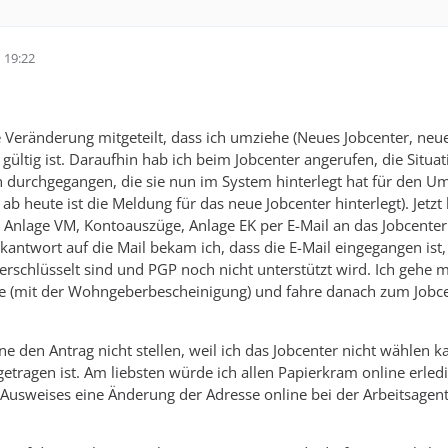
 19:22
e Veränderung mitgeteilt, dass ich umziehe (Neues Jobcenter, ne
ültig ist. Daraufhin hab ich beim Jobcenter angerufen, die Situati
durchgegangen, die sie nun im System hinterlegt hat für den Um
 ab heute ist die Meldung für das neue Jobcenter hinterlegt). Jetz
Anlage VM, Kontoauszüge, Anlage EK per E-Mail an das Jobcenter 
ückantwort auf die Mail bekam ich, dass die E-Mail eingegangen is
verschlüsselt sind und PGP noch nicht unterstützt wird. Ich geh
se (mit der Wohngeberbescheinigung) und fahre danach zum Jobce
ne den Antrag nicht stellen, weil ich das Jobcenter nicht wählen ka
ngetragen ist. Am liebsten würde ich allen Papierkram online erle
usweises eine Änderung der Adresse online bei der Arbeitsagent