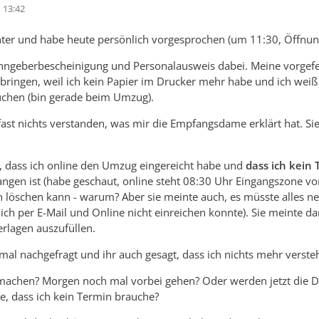
 13:42
ter und habe heute persönlich vorgesprochen (um 11:30, Öffnung
ngeberbescheinigung und Personalausweis dabei. Meine vorgefert
tbringen, weil ich kein Papier im Drucker mehr habe und ich weiß 
uchen (bin gerade beim Umzug).
 fast nichts verstanden, was mir die Empfangsdame erklärt hat. Sie
ht, dass ich online den Umzug eingereicht habe und
dass ich kein
ngen ist (habe geschaut, online steht 08:30 Uhr Eingangszone vor
 löschen kann - warum? Aber sie meinte auch, es müsste alles n
e ich per E-Mail und Online nicht einreichen konnte). Sie meint
rlagen auszufüllen.
mal nachgefragt und ihr auch gesagt, dass ich nichts mehr verst
machen? Morgen noch mal vorbei gehen? Oder werden jetzt die Da
te, dass ich kein Termin brauche?