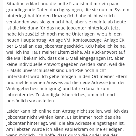
Situation erklärt und die nette Frau ist mit mir ein paar
grundlegende Daten durchgegangen, die sie nun im System
hinterlegt hat für den Umzug (Ich habe nicht wirklich
verstanden was sie gemacht hat, aber sie meinte ab heute
ist die Meldung für das neue Jobcenter hinterlegt). Jetzt
habe ich zusätzlich noch meine Unterlagen, wie z.b. den
neuen Hauptantrag, Anlage VM, Kontoauszüge, Anlage EK
per E-Mail an das Jobcenter geschickt. KdU habe ich keine,
weil ich ins Haus meiner Eltern ziehe. Als Rückantwort auf
die Mail bekam ich, dass die E-Mail eingegangen ist, aber
keine individuelle Antwort gegeben werden kann, weil die
E-Mails unverschlüsselt sind und PGP noch nicht
unterstützt wird. Ich gehe morgen in den Ort meiner Eltern
und melde meinen Ausweis auf die neue Adresse (mit der
Wohngeberbescheinigung) und fahre danach zum
Jobcenter des Zuständigkeitsbereiches, um mich dort
persönlich vorzustellen.
Leider kann ich online den Antrag nicht stellen, weil ich das
Jobcenter nicht wählen kann. Es ist immer noch das alte
Jobcenter hinterlegt, weil die alte Adresse eingetragen ist.
Am liebsten würde ich allen Papierkram online erledigen,
wenn möglich. Ich hoffe, dass durch die Änderung des