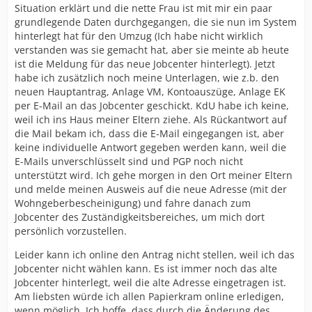
Situation erklärt und die nette Frau ist mit mir ein paar
grundlegende Daten durchgegangen, die sie nun im System
hinterlegt hat für den Umzug (Ich habe nicht wirklich
verstanden was sie gemacht hat, aber sie meinte ab heute
ist die Meldung für das neue Jobcenter hinterlegt). Jetzt
habe ich zusätzlich noch meine Unterlagen, wie z.b. den
neuen Hauptantrag, Anlage VM, Kontoauszüge, Anlage EK
per E-Mail an das Jobcenter geschickt. KdU habe ich keine,
weil ich ins Haus meiner Eltern ziehe. Als Rückantwort auf
die Mail bekam ich, dass die E-Mail eingegangen ist, aber
keine individuelle Antwort gegeben werden kann, weil die
E-Mails unverschlüsselt sind und PGP noch nicht
unterstützt wird. Ich gehe morgen in den Ort meiner Eltern
und melde meinen Ausweis auf die neue Adresse (mit der
Wohngeberbescheinigung) und fahre danach zum
Jobcenter des Zuständigkeitsbereiches, um mich dort
persönlich vorzustellen.
Leider kann ich online den Antrag nicht stellen, weil ich das
Jobcenter nicht wählen kann. Es ist immer noch das alte
Jobcenter hinterlegt, weil die alte Adresse eingetragen ist.
Am liebsten würde ich allen Papierkram online erledigen,
wenn möglich. Ich hoffe, dass durch die Änderung des