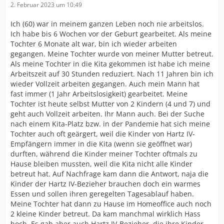
2. Februar 2023 um 10:49
Ich (60) war in meinem ganzen Leben noch nie arbeitslos.
Ich habe bis 6 Wochen vor der Geburt gearbeitet. Als meine
Tochter 6 Monate alt war, bin ich wieder arbeiten
gegangen. Meine Tochter wurde von meiner Mutter betreut.
Als meine Tochter in die Kita gekommen ist habe ich meine
Arbeitszeit auf 30 Stunden reduziert. Nach 11 Jahren bin ich
wieder Vollzeit arbeiten gegangen. Auch mein Mann hat
fast immer (1 Jahr Arbeitslosigkeit) gearbeitet. Meine
Tochter ist heute selbst Mutter von 2 Kindern (4 und 7) und
geht auch Vollzeit arbeiten. Ihr Mann auch. Bei der Suche
nach einem Kita-Platz bzw. in der Pandemie hat sich meine
Tochter auch oft geärgert, weil die Kinder von Hartz IV-
Empfängern immer in die Kita (wenn sie geöffnet war)
durften, während die Kinder meiner Tochter oftmals zu
Hause bleiben mussten, weil die Kita nicht alle Kinder
betreut hat. Auf Nachfrage kam dann die Antwort, naja die
Kinder der Hartz IV-Bezieher brauchen doch ein warmes
Essen und sollen ihren geregelten Tagesablauf haben.
Meine Tochter hat dann zu Hause im Homeoffice auch noch
2 kleine Kinder betreut. Da kam manchmal wirklich Hass
hoch. Es gab aber auch Hartz IV-Bezieher, die ihre Kinder