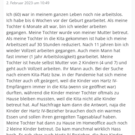
2. Februar 2023 um 10:49
Ich (60) war in meinem ganzen Leben noch nie arbeitslos.
Ich habe bis 6 Wochen vor der Geburt gearbeitet. Als meine
Tochter 6 Monate alt war, bin ich wieder arbeiten
gegangen. Meine Tochter wurde von meiner Mutter betreut.
Als meine Tochter in die Kita gekommen ist habe ich meine
Arbeitszeit auf 30 Stunden reduziert. Nach 11 Jahren bin ich
wieder Vollzeit arbeiten gegangen. Auch mein Mann hat
fast immer (1 Jahr Arbeitslosigkeit) gearbeitet. Meine
Tochter ist heute selbst Mutter von 2 Kindern (4 und 7) und
geht auch Vollzeit arbeiten. Ihr Mann auch. Bei der Suche
nach einem Kita-Platz bzw. in der Pandemie hat sich meine
Tochter auch oft geärgert, weil die Kinder von Hartz IV-
Empfängern immer in die Kita (wenn sie geöffnet war)
durften, während die Kinder meiner Tochter oftmals zu
Hause bleiben mussten, weil die Kita nicht alle Kinder
betreut hat. Auf Nachfrage kam dann die Antwort, naja die
Kinder der Hartz IV-Bezieher brauchen doch ein warmes
Essen und sollen ihren geregelten Tagesablauf haben.
Meine Tochter hat dann zu Hause im Homeoffice auch noch
2 kleine Kinder betreut. Da kam manchmal wirklich Hass
hoch. Es gab aber auch Hartz IV-Bezieher, die ihre Kinder