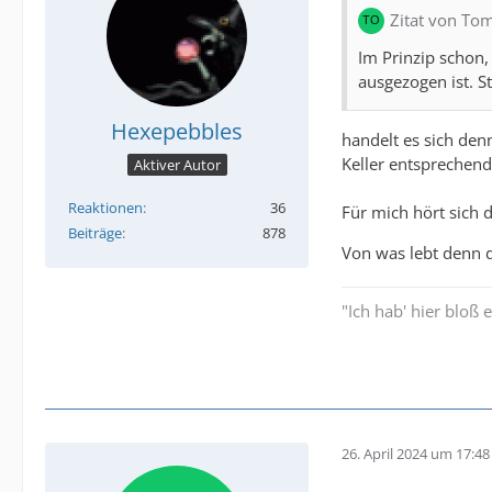
Zitat von T
Im Prinzip schon,
ausgezogen ist. S
Hexepebbles
handelt es sich den
Keller entsprechend
Aktiver Autor
Reaktionen
36
Für mich hört sich d
Beiträge
878
Von was lebt denn di
"Ich hab' hier bloß 
26. April 2024 um 17:48