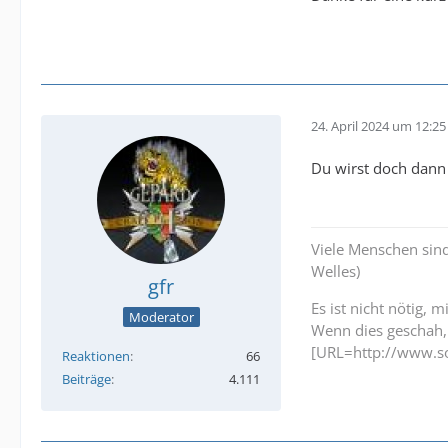
24. April 2024 um 12:25
Du wirst doch dann
Viele Menschen sind
Welles)
gfr
Es ist nicht nötig,
Moderator
Wenn dies geschah, 
[URL=http://www.so
Reaktionen
66
Beiträge
4.111