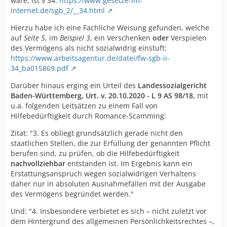
wäre, ist § 34:
https://www.gesetze-im-
internet.de/sgb_2/__34.html
Hierzu habe ich eine Fachliche Weisung gefunden, welche
auf
Seite 5
, im
Beispiel 3
, ein Verschenken
oder
Verspielen
des Vermögens als nicht sozialwidrig einstuft:
https://www.arbeitsagentur.de/datei/fw-sgb-ii-
34_ba015869.pdf
Darüber hinaus erging ein Urteil des
Landessozialgericht
Baden-Württemberg, Urt. v. 20.10.2020 - L 9 AS 98/18,
mit
u.a. folgenden Leitsätzen zu einem Fall von
Hilfebedürftigkeit durch Romance-Scamming:
Zitat: "3. Es obliegt grundsätzlich gerade nicht den
staatlichen Stellen, die zur Erfüllung der genannten Pflicht
berufen sind, zu prüfen, ob die Hilfebedürftigkeit
nachvollziehbar
entstanden ist. Im Ergebnis kann ein
Erstattungsanspruch wegen sozialwidrigen Verhaltens
daher nur in absoluten Ausnahmefällen mit der Ausgabe
des Vermögens begründet werden."
Und: "4. Insbesondere verbietet es sich – nicht zuletzt vor
dem Hintergrund des allgemeinen Persönlichkeitsrechtes –,