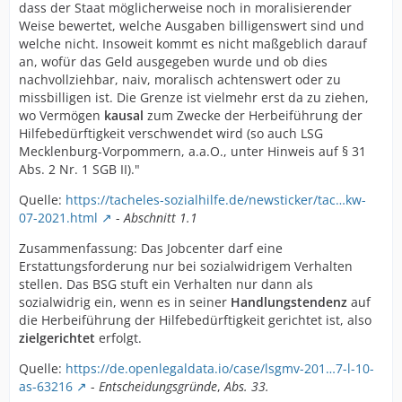
dass der Staat möglicherweise noch in moralisierender
Weise bewertet, welche Ausgaben billigenswert sind und
welche nicht. Insoweit kommt es nicht maßgeblich darauf
an, wofür das Geld ausgegeben wurde und ob dies
nachvollziehbar, naiv, moralisch achtenswert oder zu
missbilligen ist. Die Grenze ist vielmehr erst da zu ziehen,
wo Vermögen
kausal
zum Zwecke der Herbeiführung der
Hilfebedürftigkeit verschwendet wird (so auch LSG
Mecklenburg-Vorpommern, a.a.O., unter Hinweis auf § 31
Abs. 2 Nr. 1 SGB II)."
Quelle:
https://tacheles-sozialhilfe.de/newsticker/tac…kw-
07-2021.html
-
Abschnitt 1.1
Zusammenfassung: Das Jobcenter darf eine
Erstattungsforderung nur bei sozialwidrigem Verhalten
stellen. Das BSG stuft ein Verhalten nur dann als
sozialwidrig ein, wenn es in seiner
Handlungstendenz
auf
die Herbeiführung der Hilfebedürftigkeit gerichtet ist, also
zielgerichtet
erfolgt.
Quelle:
https://de.openlegaldata.io/case/lsgmv-201…7-l-10-
as-63216
-
Entscheidungsgründe
,
Abs. 33.