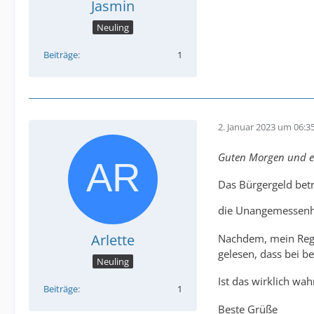
Jasmin
Neuling
Beiträge
1
2. Januar 2023 um 06:3
Guten Morgen und ei
Das Bürgergeld betr
die Unangemessenh
Arlette
Nachdem, mein Regel
gelesen, dass bei 
Neuling
Ist das wirklich wa
Beiträge
1
Beste Grüße