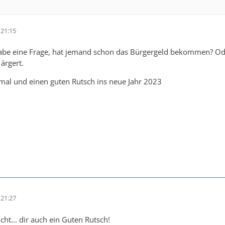
21:15
be eine Frage, hat jemand schon das Bürgergeld bekommen? Oder
ärgert.
al und einen guten Rutsch ins neue Jahr 2023
21:27
cht... dir auch ein Guten Rutsch!