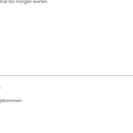
,mal bis morgen warten.
8
ld gekommen