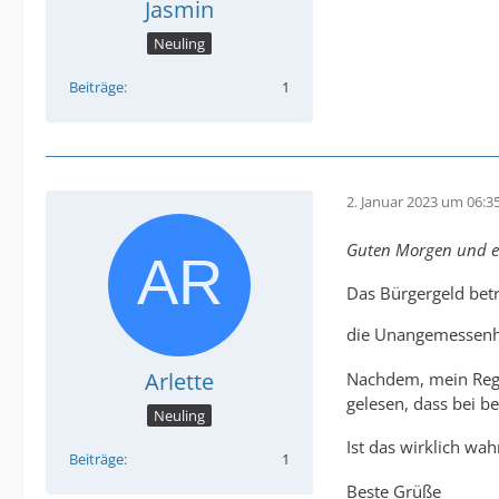
Jasmin
Neuling
Beiträge
1
2. Januar 2023 um 06:3
Guten Morgen und ei
Das Bürgergeld betr
die Unangemessenh
Arlette
Nachdem, mein Regel
gelesen, dass bei 
Neuling
Ist das wirklich wa
Beiträge
1
Beste Grüße