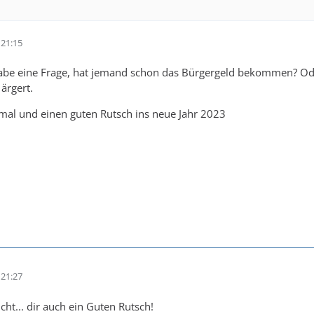
21:15
be eine Frage, hat jemand schon das Bürgergeld bekommen? Oder
ärgert.
al und einen guten Rutsch ins neue Jahr 2023
21:27
cht... dir auch ein Guten Rutsch!