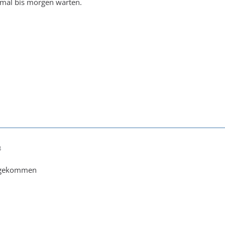
,mal bis morgen warten.
8
ld gekommen