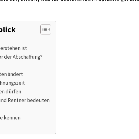
blick
erstehen ist
or der Abschaffung?
ten ändert
hnungszeit
en dürfen
 und Rentner bedeuten
te kennen