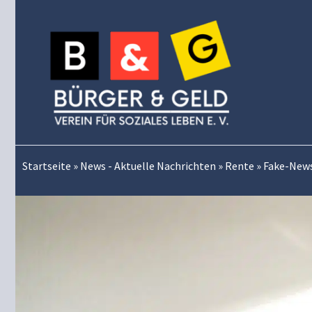
Zum
Inhalt
springen
Startseite
»
News - Aktuelle Nachrichten
»
Rente
»
Fake-News