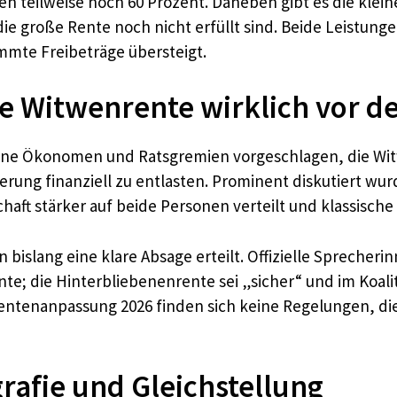
ten teilweise noch 60 Prozent. Daneben gibt es die kle
ie große Rente noch nicht erfüllt sind. Beide Leistu
mmte Freibeträge übersteigt.
ie Witwenrente wirklich vor d
lne Ökonomen und Ratsgremien vorgeschlagen, die Wit
rung finanziell zu entlasten. Prominent diskutiert wu
aft stärker auf beide Personen verteilt und klassische
islang eine klare Absage erteilt. Offizielle Sprecheri
te; die Hinterbliebenenrente sei „sicher“ und im Koali
entenanpassung 2026 finden sich keine Regelungen, di
afie und Gleichstellung