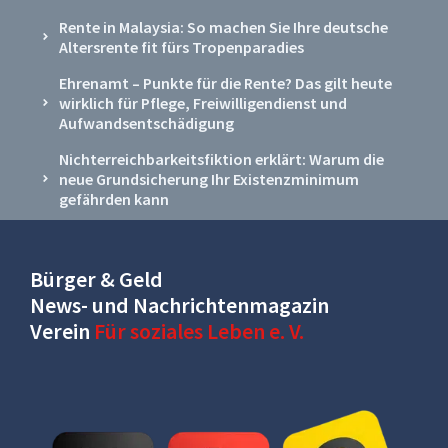
Rente in Malaysia: So machen Sie Ihre deutsche
Altersrente fit fürs Tropenparadies
Ehrenamt – Punkte für die Rente? Das gilt heute
wirklich für Pflege, Freiwilligendienst und
Aufwandsentschädigung
Nichterreichbarkeitsfiktion erklärt: Warum die
neue Grundsicherung Ihr Existenzminimum
gefährden kann
Bürger & Geld
News- und Nachrichtenmagazin
Verein
Für soziales Leben e. V.