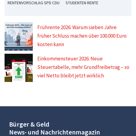
RENTENVORSCHLAG SPD CDU
STUDENTEN RENTE
Frührente 2026: Warum sieben Jahre
früher Schluss machen über 100.000 Euro
kosten kann
Einkommensteuer 2026: Neue
Steuertabelle, mehr Grundfreibetrag – so
viel Netto bleibt jetzt wirklich
Bürger & Geld
News- und Nachrichtenmagazin