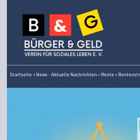
Zum
Inhalt
springen
Startseite
»
News - Aktuelle Nachrichten
»
Rente
»
Rentenstre