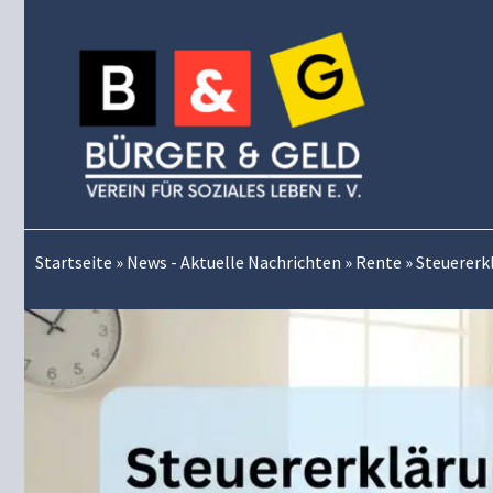
Zum
Inhalt
springen
Startseite
»
News - Aktuelle Nachrichten
»
Rente
»
Steuererkl