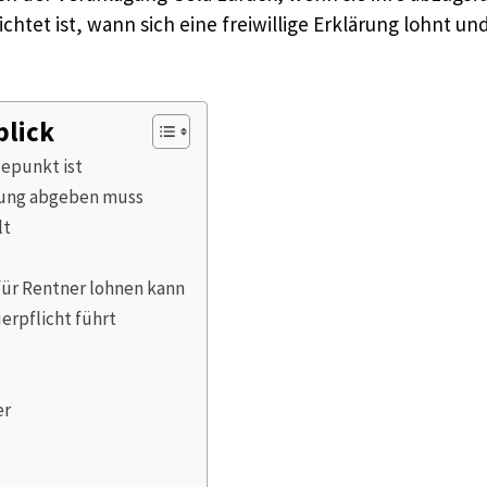
ichtet ist, wann sich eine freiwillige Erklärung lohnt 
blick
depunkt ist
rung abgeben muss
lt
für Rentner lohnen kann
erpflicht führt
er