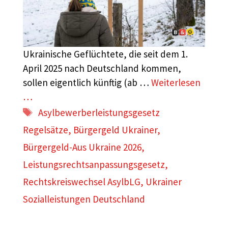
Ukrainische Geflüchtete, die seit dem 1.
April 2025 nach Deutschland kommen,
sollen eigentlich künftig (ab …
Weiterlesen
…
Schlagwörter
Asylbewerberleistungsgesetz
Regelsätze
,
Bürgergeld Ukrainer
,
Bürgergeld-Aus Ukraine 2026
,
Leistungsrechtsanpassungsgesetz
,
Rechtskreiswechsel AsylbLG
,
Ukrainer
Sozialleistungen Deutschland