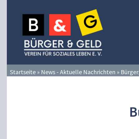
Zum
Inhalt
springen
Startseite
»
News - Aktuelle Nachrichten
»
Bürger
B