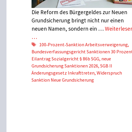
Die Reform des Bürgergeldes zur Neuen
Grundsicherung bringt nicht nur einen
neuen Namen, sondern ein …
Weiterlese
…
Schlagwörter
100‑Prozent‑Sanktion Arbeitsverweigerung
,
Bundesverfassungsgericht Sanktionen 30 Prozen
Eilantrag Sozialgericht § 86b SGG
,
neue
Grundsicherung Sanktionen 2026
,
SGB II
Änderungsgesetz Inkrafttreten
,
Widerspruch
Sanktion Neue Grundsicherung