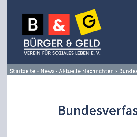
Zum
Inhalt
springen
Startseite
»
News - Aktuelle Nachrichten
»
Bundes
Bundesverfas