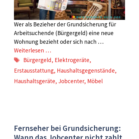
Wer als Bezieher der Grundsicherung für
Arbeitsuchende (Bürgergeld) eine neue
Wohnung bezieht oder sich nach …
Weiterlesen …
Schlagwörter
Bürgergeld
,
Elektrogeräte
,
Erstausstattung
,
Haushaltsgegenstände
,
Haushaltsgeräte
,
Jobcenter
,
Möbel
Fernseher bei Grundsicherung:
Wann das Jobcenter nicht zahlt