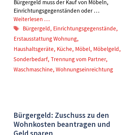
Bürgergeld muss der Kauf von Möbeln,
Einrichtungsgegenständen oder …
Weiterlesen …
Schlagwörter
Bürgergeld
,
Einrichtungsgegenstände
,
Erstausstattung Wohnung
,
Haushaltsgeräte
,
Küche
,
Möbel
,
Möbelgeld
,
Sonderbedarf
,
Trennung vom Partner
,
Waschmaschine
,
Wohnungseinreichtung
Bürgergeld: Zuschuss zu den
Wohnkosten beantragen und
Geld sparen