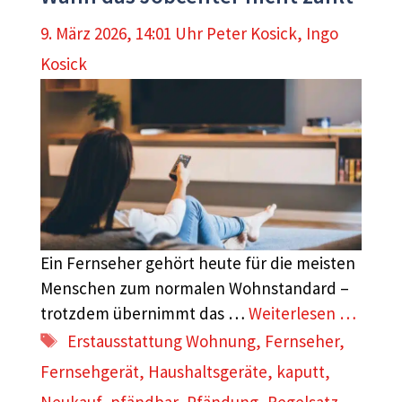
9. März 2026, 14:01 Uhr
Peter Kosick
,
Ingo
Kosick
Ein Fernseher gehört heute für die meisten
Menschen zum normalen Wohnstandard –
trotzdem übernimmt das …
Weiterlesen …
Schlagwörter
Erstausstattung Wohnung
,
Fernseher
,
Fernsehgerät
,
Haushaltsgeräte
,
kaputt
,
Neukauf
,
pfändbar
,
Pfändung
,
Regelsatz
,