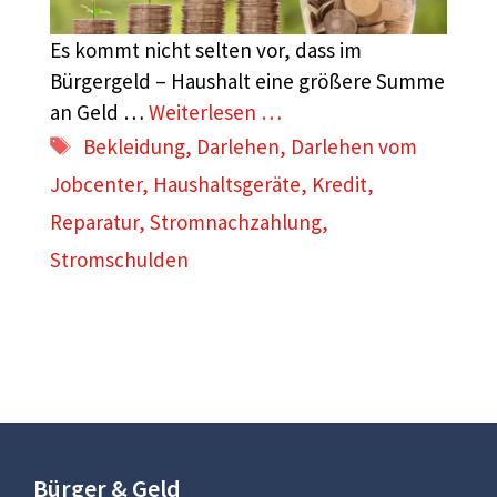
Es kommt nicht selten vor, dass im
Bürgergeld – Haushalt eine größere Summe
an Geld …
Weiterlesen …
Schlagwörter
Bekleidung
,
Darlehen
,
Darlehen vom
Jobcenter
,
Haushaltsgeräte
,
Kredit
,
Reparatur
,
Stromnachzahlung
,
Stromschulden
Bürger & Geld