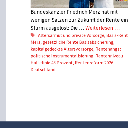
Bundeskanzler Friedrich Merz hat mit
wenigen Sätzen zur Zukunft der Rente ei
Sturm ausgelöst: Die …
Weiterlesen …
Schlagwörter
Altersarmut und private Vorsorge
,
Basis-Ren
Merz
,
gesetzliche Rente Basisabsicherung
,
kapitalgedeckte Altersvorsorge
,
Rentenangst
politische Instrumentalisierung
,
Rentenniveau
Haltelinie 48 Prozent
,
Rentenreform 2026
Deutschland