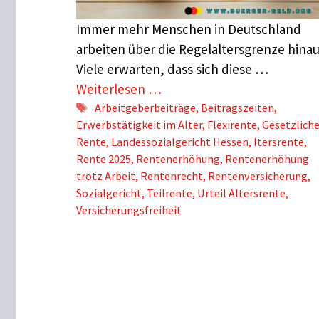
Immer mehr Menschen in Deutschland
arbeiten über die Regelaltersgrenze hinau
Viele erwarten, dass sich diese …
Weiterlesen …
Schlagwörter
Arbeitgeberbeiträge
,
Beitragszeiten
,
Erwerbstätigkeit im Alter
,
Flexirente
,
Gesetzlich
Rente
,
Landessozialgericht Hessen
,
ltersrente
,
Rente 2025
,
Rentenerhöhung
,
Rentenerhöhung
trotz Arbeit
,
Rentenrecht
,
Rentenversicherung
,
Sozialgericht
,
Teilrente
,
Urteil Altersrente
,
Versicherungsfreiheit