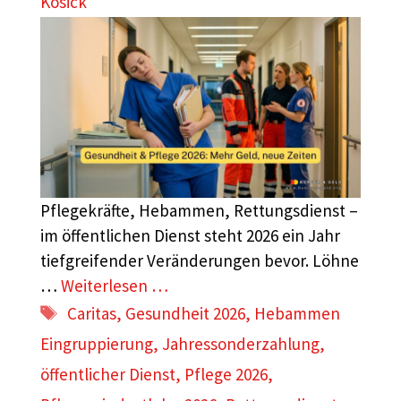
Kosick
Pflegekräfte, Hebammen, Rettungsdienst –
im öffentlichen Dienst steht 2026 ein Jahr
tiefgreifender Veränderungen bevor. Löhne
…
Weiterlesen …
Schlagwörter
Caritas
,
Gesundheit 2026
,
Hebammen
Eingruppierung
,
Jahressonderzahlung
,
öffentlicher Dienst
,
Pflege 2026
,