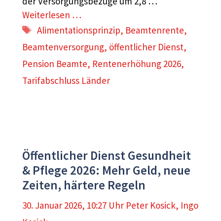
der Versorgungsbezüge um 2,8 …
Weiterlesen …
Schlagwörter
Alimentationsprinzip
,
Beamtenrente
,
Beamtenversorgung
,
öffentlicher Dienst
,
Pension Beamte
,
Rentenerhöhung 2026
,
Tarifabschluss Länder
Öffentlicher Dienst Gesundheit
& Pflege 2026: Mehr Geld, neue
Zeiten, härtere Regeln
30. Januar 2026, 10:27 Uhr
Peter Kosick
,
Ingo