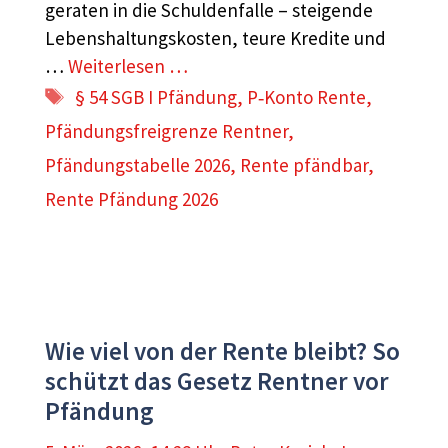
geraten in die Schuldenfalle – steigende
Lebenshaltungskosten, teure Kredite und
…
Weiterlesen …
Schlagwörter
§ 54 SGB I Pfändung
,
P‑Konto Rente
,
Pfändungsfreigrenze Rentner
,
Pfändungstabelle 2026
,
Rente pfändbar
,
Rente Pfändung 2026
Wie viel von der Rente bleibt? So
schützt das Gesetz Rentner vor
Pfändung