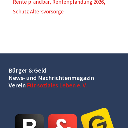
Rente pfändbar
,
Rentenpfändung 2026
,
Schutz Altersvorsorge
Bürger & Geld
News- und Nachrichtenmagazin
Verein
Für soziales Leben e. V.