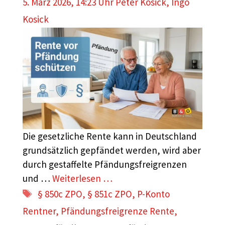
5. März 2026, 14:23 Uhr
Peter Kosick
,
Ingo
Kosick
Die gesetzliche Rente kann in Deutschland
grundsätzlich gepfändet werden, wird aber
durch gestaffelte Pfändungsfreigrenzen
und …
Weiterlesen …
Schlagwörter
§ 850c ZPO
,
§ 851c ZPO
,
P-Konto
Rentner
,
Pfändungsfreigrenze Rente
,