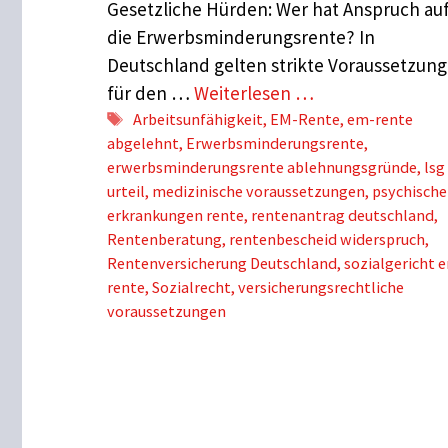
Gesetzliche Hürden: Wer hat Anspruch au
die Erwerbsminderungsrente? In
Deutschland gelten strikte Voraussetzun
für den …
Weiterlesen …
Schlagwörter
Arbeitsunfähigkeit
,
EM-Rente
,
em-rente
abgelehnt
,
Erwerbsminderungsrente
,
erwerbsminderungsrente ablehnungsgründe
,
lsg
urteil
,
medizinische voraussetzungen
,
psychische
erkrankungen rente
,
rentenantrag deutschland
,
Rentenberatung
,
rentenbescheid widerspruch
,
Rentenversicherung Deutschland
,
sozialgericht 
rente
,
Sozialrecht
,
versicherungsrechtliche
voraussetzungen