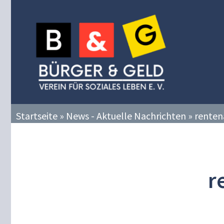
Zum
Inhalt
springen
Startseite
»
News - Aktuelle Nachrichten
»
renten
r