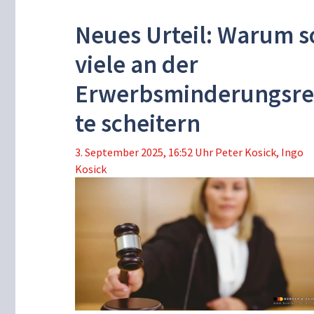
Neues Urteil: Warum s
viele an der
Erwerbsminderungsr
te scheitern
3. September 2025, 16:52 Uhr
Peter Kosick
,
Ingo
Kosick