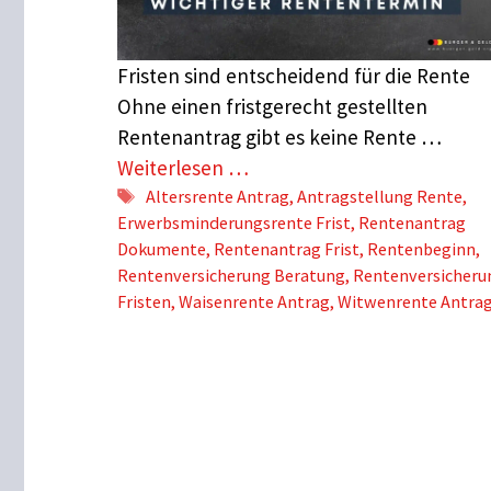
Fristen sind entscheidend für die Rente
Ohne einen fristgerecht gestellten
Rentenantrag gibt es keine Rente …
Weiterlesen …
Schlagwörter
Altersrente Antrag
,
Antragstellung Rente
,
Erwerbsminderungsrente Frist
,
Rentenantrag
Dokumente
,
Rentenantrag Frist
,
Rentenbeginn
,
Rentenversicherung Beratung
,
Rentenversicheru
Fristen
,
Waisenrente Antrag
,
Witwenrente Antra