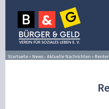
Zum
Inhalt
springen
Startseite
»
News - Aktuelle Nachrichten
»
Renten
Re