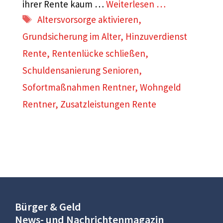
ihrer Rente kaum …
Weiterlesen …
Schlagwörter
Altersvorsorge aktivieren
,
Grundsicherung im Alter
,
Hinzuverdienst
Rente
,
Rentenlücke schließen
,
Schuldensanierung Senioren
,
Sofortmaßnahmen Rentner
,
Wohngeld
Rentner
,
Zusatzleistungen Rente
Bürger & Geld
News- und Nachrichtenmagazin