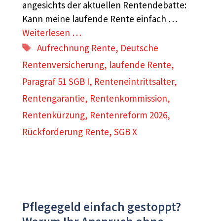
angesichts der aktuellen Rentendebatte:
Kann meine laufende Rente einfach …
Weiterlesen …
Schlagwörter
Aufrechnung Rente
,
Deutsche
Rentenversicherung
,
laufende Rente
,
Paragraf 51 SGB I
,
Renteneintrittsalter
,
Rentengarantie
,
Rentenkommission
,
Rentenkürzung
,
Rentenreform 2026
,
Rückforderung Rente
,
SGB X
Pflegegeld einfach gestoppt?