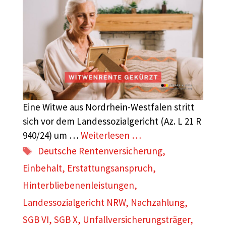
Eine Witwe aus Nordrhein-Westfalen stritt
sich vor dem Landessozialgericht (Az. L 21 R
940/24) um …
Weiterlesen …
Schlagwörter
Deutsche Rentenversicherung
,
Einbehalt
,
Erstattungsanspruch
,
Hinterbliebenenleistungen
,
Landessozialgericht NRW
,
Nachzahlung
,
SGB VI
,
SGB X
,
Unfallversicherungsträger
,