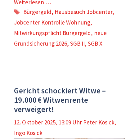
Weiterlesen …
Schlagwörter
Bürgergeld
,
Hausbesuch Jobcenter
,
Jobcenter Kontrolle Wohnung
,
Mitwirkungspflicht Bürgergeld
,
neue
Grundsicherung 2026
,
SGB II
,
SGB X
Gericht schockiert Witwe –
19.000 € Witwenrente
verweigert!
12. Oktober 2025, 13:09 Uhr
Peter Kosick
,
Ingo Kosick