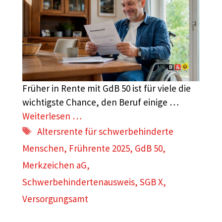
Früher in Rente mit GdB 50 ist für viele die
wichtigste Chance, den Beruf einige …
Weiterlesen …
Schlagwörter
Altersrente für schwerbehinderte
Menschen
,
Frührente 2025
,
GdB 50
,
Merkzeichen aG
,
Schwerbehindertenausweis
,
SGB X
,
Versorgungsamt