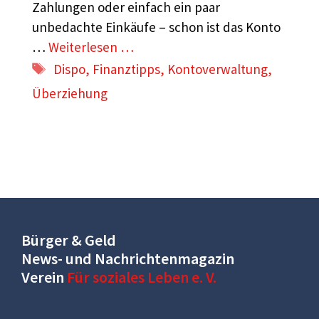
Zahlungen oder einfach ein paar
unbedachte Einkäufe – schon ist das Konto
…
Weiterlesen …
Schlagwörter
Dispo
,
Finanztipps
,
Kontoverwaltung
,
Überziehung
Bürger & Geld
News- und Nachrichtenmagazin
Verein
Für soziales Leben e. V.