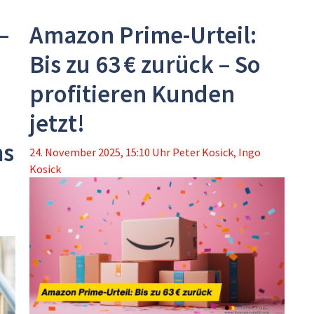
–
Amazon Prime-Urteil:
Bis zu 63 € zurück – So
profitieren Kunden
jetzt!
ms
24. November 2025, 15:10 Uhr
Peter Kosick
,
Ingo
Kosick