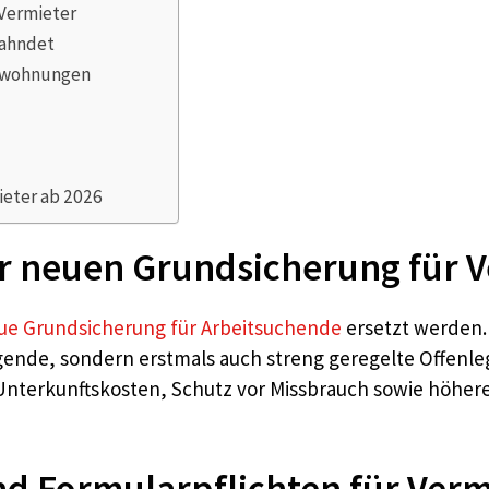
 Vermieter
eahndet
alwohnungen
ieter ab 2026
er neuen Grundsicherung für 
ue Grundsicherung für Arbeitsuchende
ersetzt werden.
ende, sondern erstmals auch streng geregelte Offenl
r Unterkunftskosten, Schutz vor Missbrauch sowie höher
nd Formularpflichten für Verm