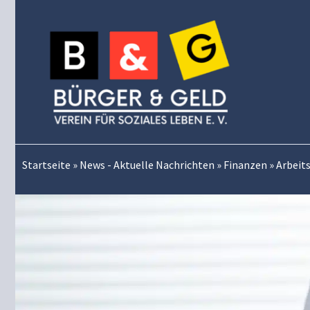
Zum
Inhalt
springen
Startseite
»
News - Aktuelle Nachrichten
»
Finanzen
»
Arbeit