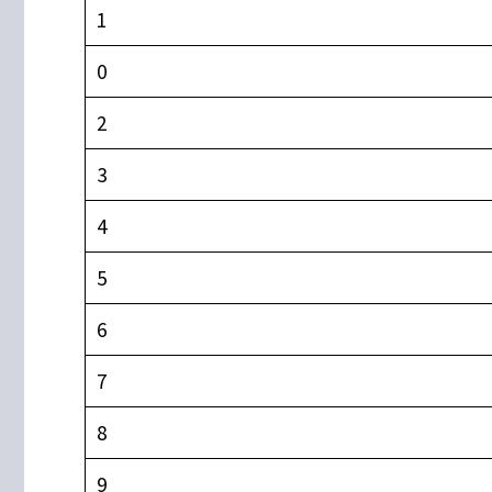
1
0
2
3
4
5
6
7
8
9