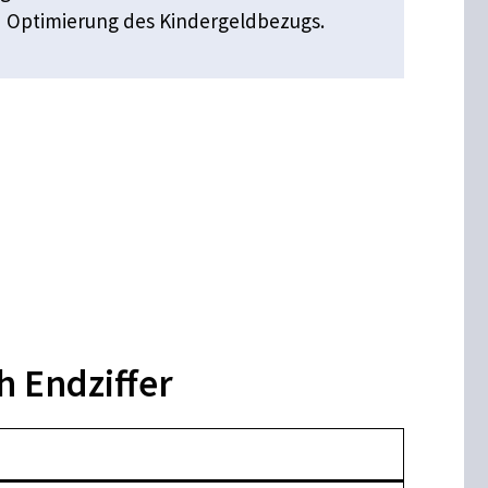
nd Optimierung des Kindergeldbezugs.
h Endziffer