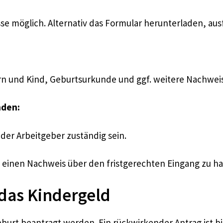
sse möglich. Alternativ das Formular herunterladen, aus
rn und Kind, Geburtsurkunde und ggf. weitere Nachwei
nden:
 der Arbeitgeber zuständig sein.
 einen Nachweis über den fristgerechten Eingang zu h
das Kindergeld
burt beantragt werden. Ein rückwirkender Antrag ist bi