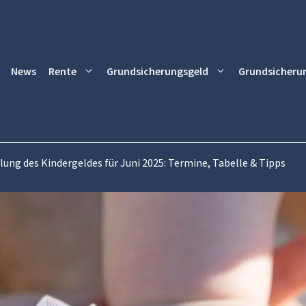
News
Rente
Grundsicherungsgeld
Grundsicheru
ung des Kindergeldes für Juni 2025: Termine, Tabelle & Tipps