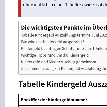
übersichtlich in einer Tabelle sowie zusä
Die wichtigsten Punkte im Über
Tabelle Kindergeld Auszahlungstermine Juni 2025
Wie wird das Kindergeld ausgezahlt?
Kindergeld beantragen Schritt-für-Schritt-Anlei
Wichtige Tipps rund um das Kindergeld
Kindergeld und Kinderzuschlag gemeinsam
Zusammenfassung zur Kindergeld Auszahlung Ju
Tabelle Kindergeld Ausz
Endziffer der Kindergeldnummer