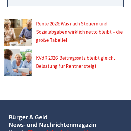
Rente 2026: Was nach Steuern und
Sozialabgaben wirklich netto bleibt – die
große Tabelle!
KVdR 2026: Beitragssatz bleibt gleich,
Belastung für Rentner steigt
Bürger & Geld
News- und Nachrichtenmagazin