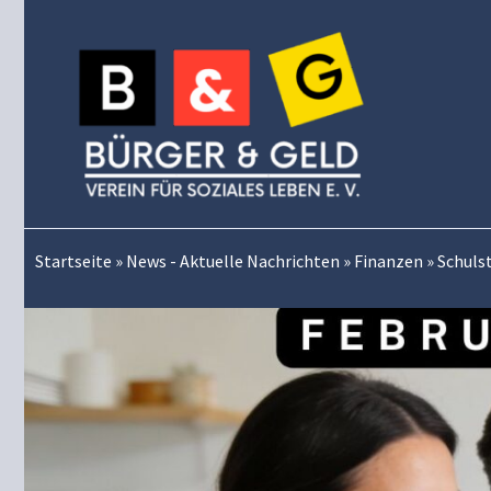
Zum
Inhalt
springen
Startseite
»
News - Aktuelle Nachrichten
»
Finanzen
»
Schuls