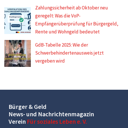
Zahlungssicherheit ab Oktober neu
geregelt: Was die VoP-
Empfängerüberprüfung für Bürgergeld,
Rente und Wohngeld bedeutet
GdB-Tabelle 2025: Wie der
Schwerbehindertenausweis jetzt
vergeben wird
Bürger & Geld
News- und Nachrichtenmagazin
Verein
Für soziales Leben e. V.