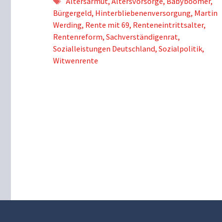
Schlagwörter
Altersarmut
,
Altersvorsorge
,
Babyboomer
,
Bürgergeld
,
Hinterbliebenenversorgung
,
Martin
Werding
,
Rente mit 69
,
Renteneintrittsalter
,
Rentenreform
,
Sachverständigenrat
,
Sozialleistungen Deutschland
,
Sozialpolitik
,
Witwenrente