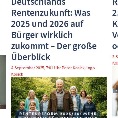
Deutschlands
R
Rentenzukunft: Was
2
2025 und 2026 auf
K
Bürger wirklich
V
zukommt – Der große
o
Überblick
3. 
Ko
4. September 2025, 7:01 Uhr
Peter Kosick
,
Ingo
Kosick