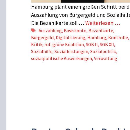
Hamburg plant einen großen Schritt bei d
Auszahlung von Bürgergeld und Sozialhilf
Die Bezahlkarte soll …
Weiterlesen …
Schlagwörter
Auszahlung
,
Basiskonto
,
Bezahlkarte
,
Bürgergeld
,
Digitalisierung
,
Hamburg
,
Kontrolle
,
Kritik
,
rot-grüne Koalition
,
SGB II
,
SGB XII
,
Sozialhilfe
,
Sozialleistungen
,
Sozialpolitik
,
sozialpolitische Auswirkungen
,
Verwaltung