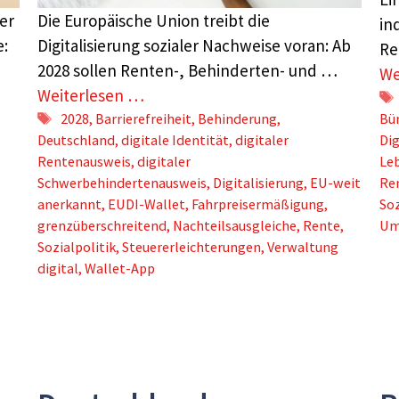
er
Die Europäische Union treibt die
in
e:
Digitalisierung sozialer Nachweise voran: Ab
Re
2028 sollen Renten-, Behinderten- und …
We
Weiterlesen …
Schlagwörter
2028
,
Barrierefreiheit
,
Behinderung
,
Bü
Deutschland
,
digitale Identität
,
digitaler
Dig
Rentenausweis
,
digitaler
Le
Schwerbehindertenausweis
,
Digitalisierung
,
EU-weit
Ren
anerkannt
,
EUDI-Wallet
,
Fahrpreisermäßigung
,
Soz
grenzüberschreitend
,
Nachteilsausgleiche
,
Rente
,
Um
Sozialpolitik
,
Steuererleichterungen
,
Verwaltung
digital
,
Wallet-App