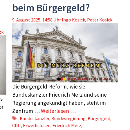
beim Bürgergeld?
9. August 2025, 14:58 Uhr
Ingo Kosick
,
Peter Kosick
ck
Die Bürgergeld-Reform, wie sie
Bundeskanzler Friedrich Merz und seine
ls
Regierung angekündigt haben, steht im
or
Zentrum …
Weiterlesen …
Schlagwörter
Bundeskanzler
,
Bundesregierung
,
Bürgergeld
,
CDU
,
Erwerbslosen
,
Friedrich Merz
,