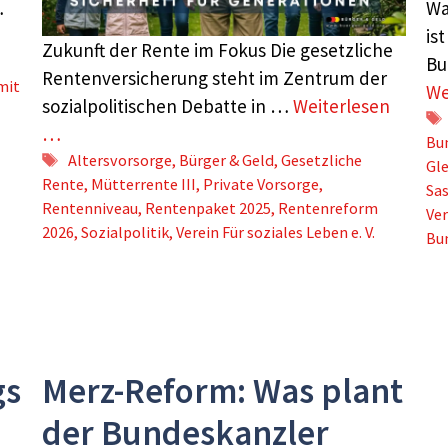
Wa
…
is
Zukunft der Rente im Fokus Die gesetzliche
Bu
Rentenversicherung steht im Zentrum der
mit
We
sozialpolitischen Debatte in …
Weiterlesen
…
Bu
Schlagwörter
Altersvorsorge
,
Bürger & Geld
,
Gesetzliche
Gl
Rente
,
Mütterrente III
,
Private Vorsorge
,
Sas
Rentenniveau
,
Rentenpaket 2025
,
Rentenreform
Ve
2026
,
Sozialpolitik
,
Verein Für soziales Leben e. V.
Bu
gs
Merz-Reform: Was plant
der Bundeskanzler