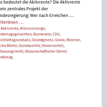
s bedeutet die Aktivrente? Die Aktivrente
t ein zentrales Projekt der
ndesregierung: Wer nach Erreichen …
iterlesen …
Schlagwörter
Aktivrente
,
Altersvorsorge
,
ndestagsgutachten
,
Bürokratie
,
CDU
,
eichheitsgrundsatz
,
Grundgesetz
,
Grüne
,
Rentner
,
cha Müller
,
Sozialpolitik
,
Steuervorteil
,
rfassungsrecht
,
Wissenschaftlicher Dienst
ndestag