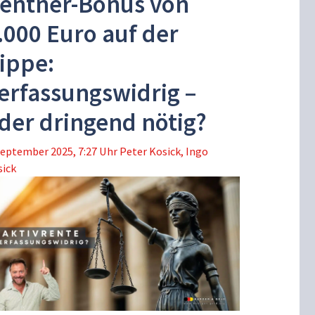
entner-Bonus von
.000 Euro auf der
ippe:
erfassungswidrig –
der dringend nötig?
September 2025, 7:27 Uhr
Peter Kosick
,
Ingo
sick