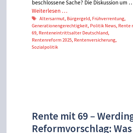
beschlossene Sache? Die Diskussion um 
Weiterlesen …
Schlagwörter
Altersarmut
,
Bürgergeld
,
Frühverrentung
,
Generationengerechtigkeit
,
Politik News
,
Rente 
69
,
Renteneintrittsalter Deutschland
,
Rentenreform 2025
,
Rentenversicherung
,
Sozialpolitik
Rente mit 69 – Werdin
Reformvorschlag: Was