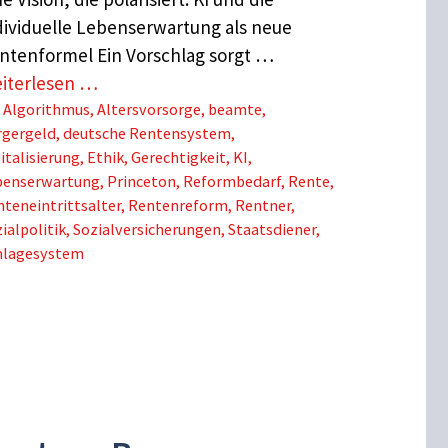
dividuelle Lebenserwartung als neue
ntenformel Ein Vorschlag sorgt …
iterlesen …
Schlagwörter
Algorithmus
,
Altersvorsorge
,
beamte
,
rgergeld
,
deutsche Rentensystem
,
italisierung
,
Ethik
,
Gerechtigkeit
,
KI
,
benserwartung
,
Princeton
,
Reformbedarf
,
Rente
,
teneintrittsalter
,
Rentenreform
,
Rentner
,
ialpolitik
,
Sozialversicherungen
,
Staatsdiener
,
lagesystem