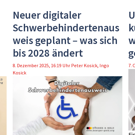
Neuer digitaler
U
Schwerbehindertenaus
k
weis geplant – was sich
w
bis 2028 ändert
g
8. Dezember 2025, 16:19 Uhr
Peter Kosick
,
Ingo
7. 
Kosick
Ein