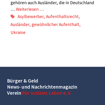
gehören auch Ausländer, die in Deutschland
…
Weiterlesen …
Schlagwörter
Asylbewerber
,
Aufenthaltsrecht
,
Ausländer
,
gewöhnlicher Aufenthalt
,
Ukraine
Bürger & Geld
News- und Nachrichtenmagazin
Verein
Für soziales Leben e. V.