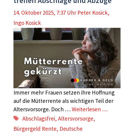
treffen Abschläge und Abzüge
14. Oktober 2025, 7:37 Uhr
Peter Kosick
,
Ingo Kosick
Immer mehr Frauen setzen ihre Hoffnung
auf die Mütterrente als wichtigen Teil der
Altersvorsorge. Doch …
Weiterlesen …
Schlagwörter
Abschlagsfrei
,
Altersvorsorge
,
Bürgergeld Rente
,
Deutsche