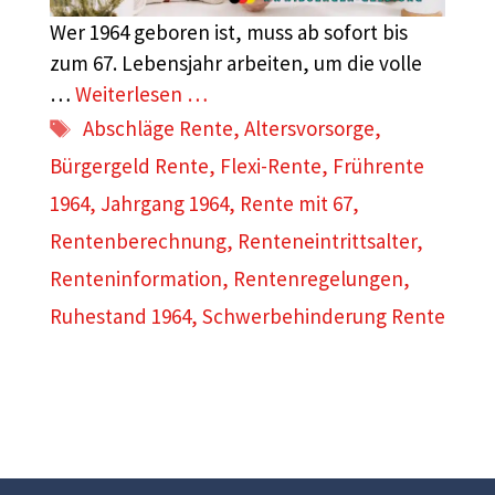
Wer 1964 geboren ist, muss ab sofort bis
zum 67. Lebensjahr arbeiten, um die volle
…
Weiterlesen …
Schlagwörter
Abschläge Rente
,
Altersvorsorge
,
Bürgergeld Rente
,
Flexi-Rente
,
Frührente
1964
,
Jahrgang 1964
,
Rente mit 67
,
Rentenberechnung
,
Renteneintrittsalter
,
Renteninformation
,
Rentenregelungen
,
Ruhestand 1964
,
Schwerbehinderung Rente