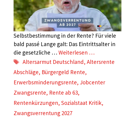
Selbstbestimmung in der Rente? Für viele
bald passé Lange galt: Das Eintrittsalter in
die gesetzliche …
Weiterlesen …
Schlagwörter
Altersarmut Deutschland
,
Altersrente
Abschläge
,
Bürgergeld Rente
,
Erwerbsminderungsrente
,
Jobcenter
Zwangsrente
,
Rente ab 63
,
Rentenkürzungen
,
Sozialstaat Kritik
,
Zwangsverrentung 2027