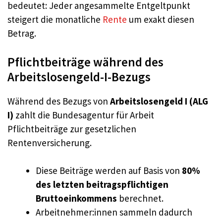
bedeutet: Jeder angesammelte Entgeltpunkt
steigert die monatliche
Rente
um exakt diesen
Betrag.
Pflichtbeiträge während des
Arbeitslosengeld-I-Bezugs
Während des Bezugs von
Arbeitslosengeld I (ALG
I)
zahlt die Bundesagentur für Arbeit
Pflichtbeiträge zur gesetzlichen
Rentenversicherung.
Diese Beiträge werden auf Basis von
80%
des letzten beitragspflichtigen
Bruttoeinkommens
berechnet.
Arbeitnehmer:innen sammeln dadurch