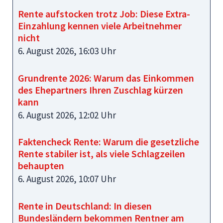
Rente aufstocken trotz Job: Diese Extra-
Einzahlung kennen viele Arbeitnehmer
nicht
6. August 2026, 16:03 Uhr
Grundrente 2026: Warum das Einkommen
des Ehepartners Ihren Zuschlag kürzen
kann
6. August 2026, 12:02 Uhr
Faktencheck Rente: Warum die gesetzliche
Rente stabiler ist, als viele Schlagzeilen
behaupten
6. August 2026, 10:07 Uhr
Rente in Deutschland: In diesen
Bundesländern bekommen Rentner am