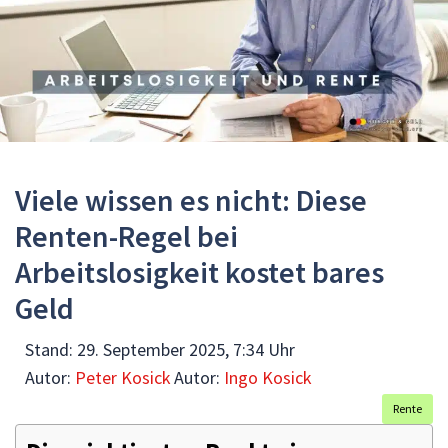
Viele wissen es nicht: Diese
Renten-Regel bei
Arbeitslosigkeit kostet bares
Geld
Stand:
29. September 2025, 7:34 Uhr
Autor:
Peter Kosick
Autor:
Ingo Kosick
Rente