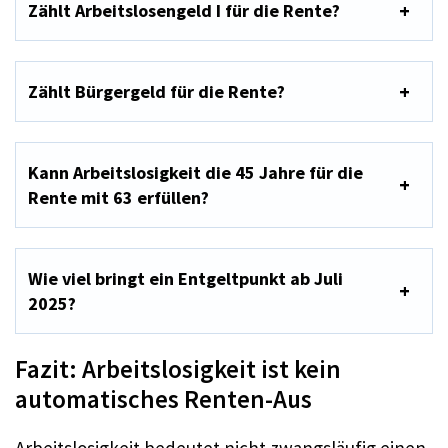
Zählt Arbeitslosengeld I für die Rente?
Zählt Bürgergeld für die Rente?
Kann Arbeitslosigkeit die 45 Jahre für die
Rente mit 63 erfüllen?
Wie viel bringt ein Entgeltpunkt ab Juli
2025?
Fazit: Arbeitslosigkeit ist kein
automatisches Renten-Aus