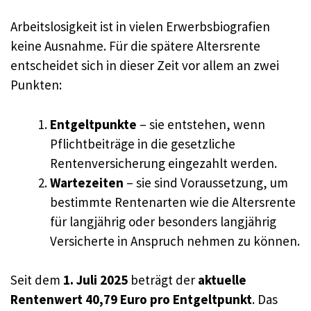
Arbeitslosigkeit ist in vielen Erwerbsbiografien
keine Ausnahme. Für die spätere Altersrente
entscheidet sich in dieser Zeit vor allem an zwei
Punkten:
Entgeltpunkte
– sie entstehen, wenn
Pflichtbeiträge in die gesetzliche
Rentenversicherung eingezahlt werden.
Wartezeiten
– sie sind Voraussetzung, um
bestimmte Rentenarten wie die Altersrente
für langjährig oder besonders langjährig
Versicherte in Anspruch nehmen zu können.
Seit dem
1. Juli 2025
beträgt der
aktuelle
Rentenwert 40,79 Euro pro Entgeltpunkt
. Das