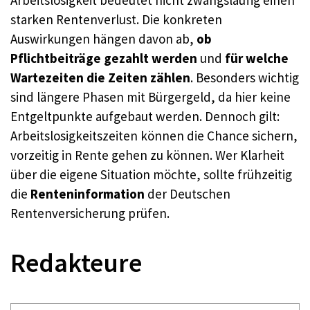
Arbeitslosigkeit bedeutet nicht zwangsläufig einen
starken Rentenverlust. Die konkreten
Auswirkungen hängen davon ab,
ob
Pflichtbeiträge gezahlt werden
und
für welche
Wartezeiten die Zeiten zählen
. Besonders wichtig
sind längere Phasen mit Bürgergeld, da hier keine
Entgeltpunkte aufgebaut werden. Dennoch gilt:
Arbeitslosigkeitszeiten können die Chance sichern,
vorzeitig in Rente gehen zu können. Wer Klarheit
über die eigene Situation möchte, sollte frühzeitig
die
Renteninformation
der Deutschen
Rentenversicherung prüfen.
Redakteure