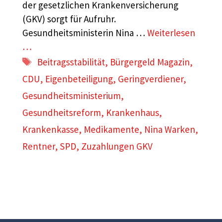
der gesetzlichen Krankenversicherung
(GKV) sorgt für Aufruhr.
Gesundheitsministerin Nina …
Weiterlesen
…
Schlagwörter
Beitragsstabilität
,
Bürgergeld Magazin
,
CDU
,
Eigenbeteiligung
,
Geringverdiener
,
Gesundheitsministerium
,
Gesundheitsreform
,
Krankenhaus
,
Krankenkasse
,
Medikamente
,
Nina Warken
,
Rentner
,
SPD
,
Zuzahlungen GKV