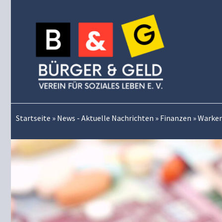
Zum
Inhalt
springen
Startseite
»
News - Aktuelle Nachrichten
»
Finanzen
»
Warken