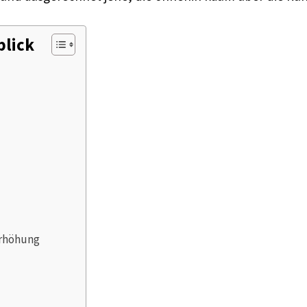
blick
erhöhung