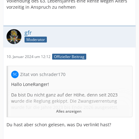
Vollendung des 63. Lebensjahres eine Rente wegen Alters
vorzeitig in Anspruch zu nehmen
gfr
Moderator
10. Januar 2024 um 12:12
Offizieller Beitrag
Zitat von schrader170
Hallo LoneRanger!
Da bist Du nicht ganz auf der Höhe, denn seit 2023
wurde die Reglung gekippt. Die Zwangsverrentung
wurde für die Jahre 2023 bis Ende 2026 ausgesetzt.
Alles anzeigen
https://www.gegen-hartz.de/news/buergerge…ener-
hintertuer
Du hast aber schon gelesen, was Du verlinkt hast?
Wurde auch so im §12a SBG2 geändert.