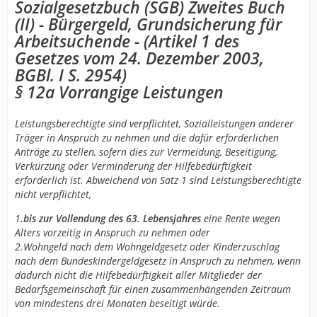
Sozialgesetzbuch (SGB) Zweites Buch
https://www.gesetze-im-internet.de/sgb_2/__12a.html
(II) - Bürgergeld, Grundsicherung für
Arbeitsuchende - (Artikel 1 des
Damit würde ich ja dauerhaft zum Sozialfall!
Gesetzes vom 24. Dezember 2003,
BGBl. I S. 2954)
§ 12a Vorrangige Leistungen
Leistungsberechtigte sind verpflichtet, Sozialleistungen anderer
Träger in Anspruch zu nehmen und die dafür erforderlichen
Anträge zu stellen, sofern dies zur Vermeidung, Beseitigung,
Verkürzung oder Verminderung der Hilfebedürftigkeit
erforderlich ist. Abweichend von Satz 1 sind Leistungsberechtigte
nicht verpflichtet,
1
.bis zur Vollendung des 63. Lebensjahres
eine Rente wegen
Alters vorzeitig in Anspruch zu nehmen oder
2.Wohngeld nach dem Wohngeldgesetz oder Kinderzuschlag
nach dem Bundeskindergeldgesetz in Anspruch zu nehmen, wenn
dadurch nicht die Hilfebedürftigkeit aller Mitglieder der
Bedarfsgemeinschaft für einen zusammenhängenden Zeitraum
von mindestens drei Monaten beseitigt würde.