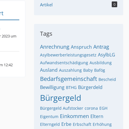
Artikel
0
rt
r
Tags
r 2023 um
Anrechnung
Antrag
Anspruch
AsylbLG
Asylbewerberleistungsgesetz
Aufwandsentschädigung
Ausbildung
um 12:42
Ausland
Auszahlung
Baby
Bafög
Bedarfsgemeinschaft
Bescheid
Bewilligung
Bürgerdeld
BTHG
Bürgergeld
Bürgergeld Aufstocker
corona
EGH
Einkommen
Eltern
Eigentum
Erbe
Elterngeld
Erbschaft
Erhöhung