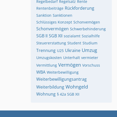
Regelbedarf
Regelsatz
Rente
Rückforderung
Rentenbeiträge
Sanktion
Sanktionen
Schlüssiges Konzept
Schonvemögen
Schonvermögen
Schwerbehinderung
SGB II
SGB XII
sozialamt
Sozialhilfe
Steuererstattung
Student
Studium
Umzug
Trennung
Ukraine
U25
Umzugskosten
Unterhalt
vermieter
Vermögen
Vermittlung
Vorschuss
WBA
Weiterbewilligung
Weiterbewilligungsantrag
Wohngeld
Weiterbildung
Wohnung
§ 42a SGB XII